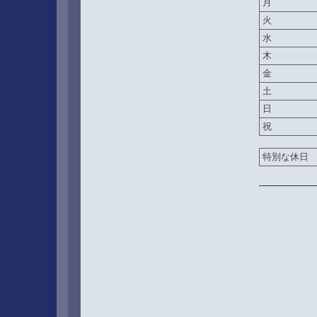
月
火
水
木
金
土
日
祝
特別な休日