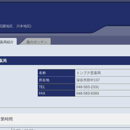
花園地区、川本地区)
薬局紹介
薬のガッテン
薬局
名称
トンプク堂薬局
所在地
深谷市田中137
TEL
048-583-2331
FAX
048-583-6393
営業時間