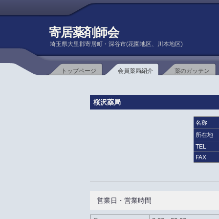
寄居薬剤師会
埼玉県大里郡寄居町・深谷市(花園地区、川本地区)
トップページ
会員薬局紹介
薬のガッテン
桜沢薬局
名称
所在地
TEL
FAX
営業日・営業時間